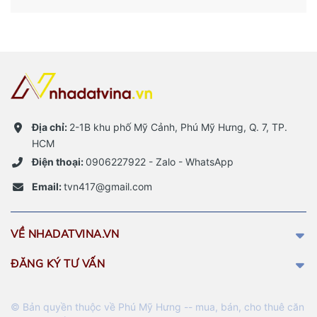
Địa chỉ:
2-1B khu phố Mỹ Cảnh, Phú Mỹ Hưng, Q. 7, TP.
HCM
Điện thoại:
0906227922 - Zalo - WhatsApp
Email:
tvn417@gmail.com
VỀ NHADATVINA.VN
ĐĂNG KÝ TƯ VẤN
© Bản quyền thuộc về Phú Mỹ Hưng -- mua, bán, cho thuê căn