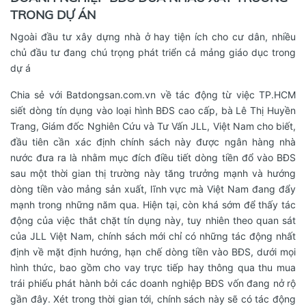
TRONG DỰ ÁN
Ngoài đầu tư xây dựng nhà ở hay tiện ích cho cư dân, nhiều
chủ đầu tư đang chú trọng phát triển cả mảng giáo dục trong
dự á
Chia sẻ với
Batdongsan.com.vn
về tác động từ việc TP.HCM
siết dòng tín dụng vào loại hình BĐS cao cấp, bà Lê Thị Huyền
Trang, Giám đốc Nghiên Cứu và Tư Vấn JLL, Việt Nam cho biết,
đầu tiên cần xác định chính sách này được ngân hàng nhà
nước đưa ra là nhằm mục đích điều tiết dòng tiền đổ vào BĐS
sau một thời gian thị trường này tăng trưởng mạnh và hướng
dòng tiền vào mảng sản xuất, lĩnh vực mà Việt Nam đang đẩy
mạnh trong những năm qua. Hiện tại, còn khá sớm để thấy tác
động của việc thắt chặt tín dụng này, tuy nhiên theo quan sát
của JLL Việt Nam, chính sách mới chỉ có những tác động nhất
định về mặt định hướng, hạn chế dòng tiền vào BĐS, dưới mọi
hình thức, bao gồm cho vay trực tiếp hay thông qua thu mua
trái phiếu phát hành bởi các doanh nghiệp BĐS vốn đang nở rộ
gần đây. Xét trong thời gian tới, chính sách này sẽ có tác động