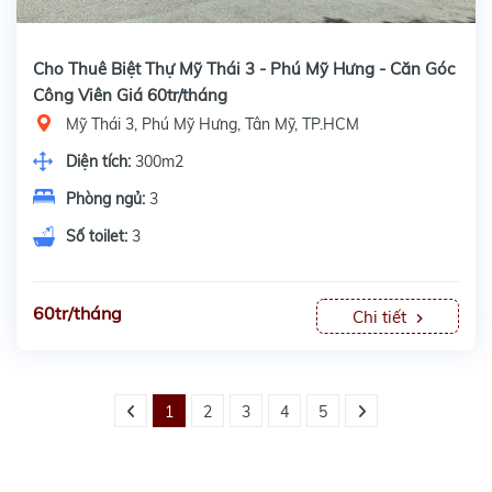
Cho Thuê Biệt Thự Mỹ Thái 3 - Phú Mỹ Hưng - Căn Góc
Công Viên Giá 60tr/tháng
Mỹ Thái 3, Phú Mỹ Hưng, Tân Mỹ, TP.HCM
Diện tích:
300m2
Phòng ngủ:
3
Số toilet:
3
60tr/tháng
Chi tiết
1
2
3
4
5