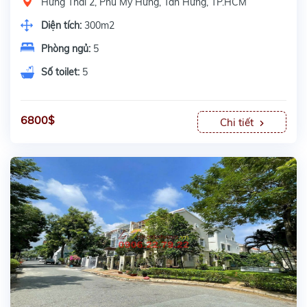
Hưng Thái 2, Phú Mỹ Hưng, Tân Hưng, TP.HCM
Diện tích:
300m2
Phòng ngủ:
5
Số toilet:
5
6800$
Chi tiết