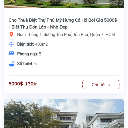
Cho Thuê Biệt Thự Phú Mỹ Hưng Có Hồ Bơi Giá 5000$
- Biệt Thự Đơn Lâp - Nhà Đẹp
Nam Thông 1, đường Tân Phú, Tân Phú, Quận 7, HCM
Diện tích:
400m2
Phòng ngủ:
5
Số toilet:
5
5000$-130tr
Chi tiết