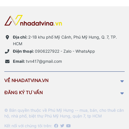
Địa chỉ:
2-1B khu phố Mỹ Cảnh, Phú Mỹ Hưng, Q. 7, TP.
HCM
Điện thoại:
0906227922 - Zalo - WhatsApp
Email:
tvn417@gmail.com
VỀ NHADATVINA.VN
ĐĂNG KÝ TƯ VẤN
© Bản quyền thuộc về Phú Mỹ Hưng -- mua, bán, cho thuê căn
hộ, nhà phố, biệt thự Phú Mỹ Hưng, quận 7, tp HCM
Kết nối với chúng tôi trên: