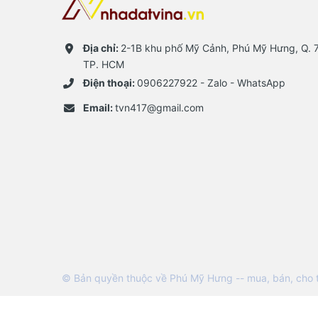
Địa chỉ:
2-1B khu phố Mỹ Cảnh, Phú Mỹ Hưng, Q. 7
TP. HCM
Điện thoại:
0906227922 - Zalo - WhatsApp
Email:
tvn417@gmail.com
© Bản quyền thuộc về Phú Mỹ Hưng -- mua, bán, cho t