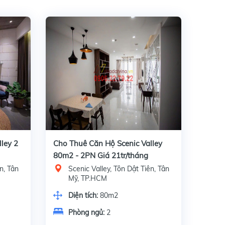
ley 2
Cho Thuê Căn Hộ Scenic Valley
80m2 - 2PN Giá 21tr/tháng
n, Tân
Scenic Valley, Tôn Dật Tiên, Tân
Mỹ, TP.HCM
Diện tích:
80m2
Phòng ngủ:
2