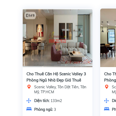
Cho Thuê Căn Hộ Scenic Valley 3
Cho Th
Phòng Ngủ Nhà Đẹp Giá Thuê
Phòng 
50tr/tháng
Tích 
Scenic Valley, Tôn Dật Tiên, Tân
Sc
Mỹ, TP.HCM
Mỹ
Diện tích:
133m2
Di
Phòng ngủ:
3
Ph