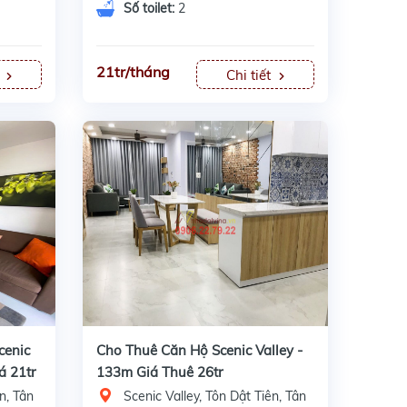
Số toilet:
2
21tr/tháng
t
Chi tiết
cenic
Cho Thuê Căn Hộ Scenic Valley -
á 21tr
133m Giá Thuê 26tr
n, Tân
Scenic Valley, Tôn Dật Tiên, Tân