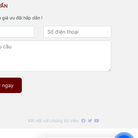
VẤN
 giá ưu đãi hấp dẫn !
 ngay
Kết nối với chúng tôi trên: