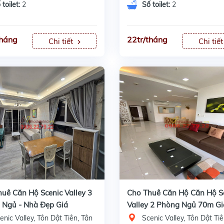
 toilet:
2
Số toilet:
2
tháng
22tr/tháng
Chi tiết
Chi tiế
uê Căn Hộ Scenic Valley 3
Cho Thuê Căn Hộ Căn Hộ S
 Ngủ - Nhà Đẹp Giá
Valley 2 Phòng Ngủ 70m Gi
háng
enic Valley, Tôn Dật Tiên, Tân
Scenic Valley, Tôn Dật Tiê