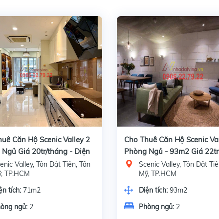
uê Căn Hộ Scenic Valley 2
Cho Thuê Căn Hộ Scenic Val
Ngủ Giá 20tr/tháng - Diện
Phòng Ngủ - 93m2 Giá 22tr
71m2
enic Valley, Tôn Dật Tiên, Tân
Scenic Valley, Tôn Dật Tiê
, TP.HCM
Mỹ, TP.HCM
ện tích:
71m2
Diện tích:
93m2
òng ngủ:
2
Phòng ngủ:
2