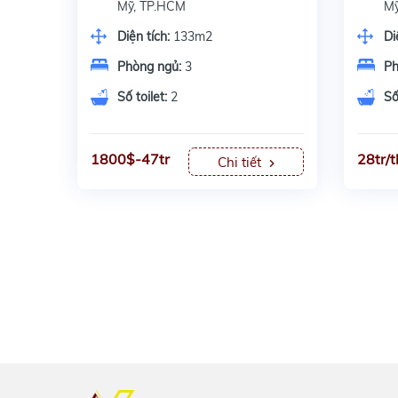
Mỹ, TP.HCM
Mỹ
Diện tích:
133m2
Di
Phòng ngủ:
3
Ph
Số toilet:
2
Số
1800$-47tr
28tr/
Chi tiết