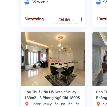
Số toilet:
2
Số
50tr/tháng
20tr/
Chi tiết
Cho Thuê Căn Hộ Scenic Valley
Cho Th
133m2 - 3 Phòng Ngủ Giá 1800$
Phòng
28tr/t
Scenic Valley, Tôn Dật Tiên, Tân
Sc