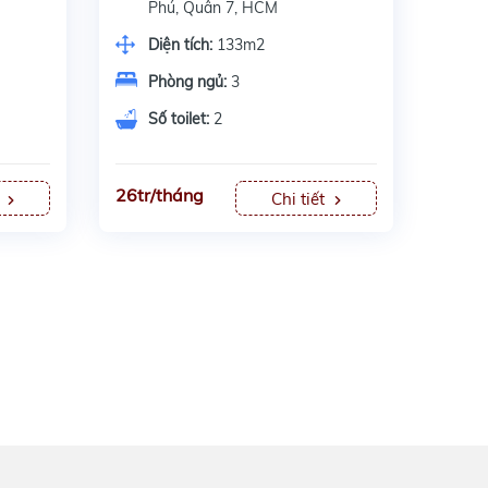
Phú, Quân 7, HCM
Diện tích:
133m2
Phòng ngủ:
3
Số toilet:
2
26tr/tháng
t
Chi tiết