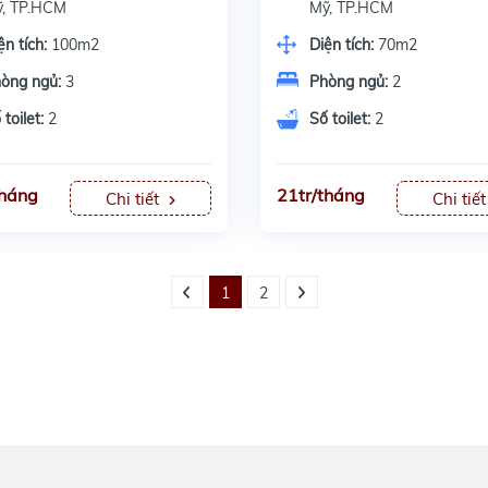
, TP.HCM
Mỹ, TP.HCM
ện tích:
100m2
Diện tích:
70m2
òng ngủ:
3
Phòng ngủ:
2
 toilet:
2
Số toilet:
2
tháng
21tr/tháng
Chi tiết
Chi tiế
1
2