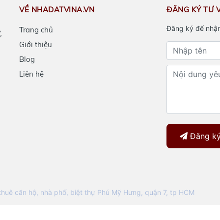
VỀ NHADATVINA.VN
ĐĂNG KÝ TƯ 
Đăng ký để nhận
Trang chủ
,
Giới thiệu
Blog
Liên hệ
Đăng ký
huê căn hộ, nhà phố, biệt thự Phú Mỹ Hưng, quận 7, tp HCM