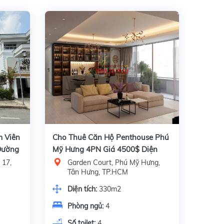
m Viên
Cho Thuê Căn Hộ Penthouse Phú
Cho Th
 Đường
Mỹ Hưng 4PN Giá 4500$ Diện
Phòng
Tích 330m2
 17,
Garden Court, Phú Mỹ Hưng,
Mỹ
Tân Hưng, TP.HCM
Mỹ
Diện tích:
330m2
Di
Phòng ngủ:
4
P
Số toilet:
4
Số