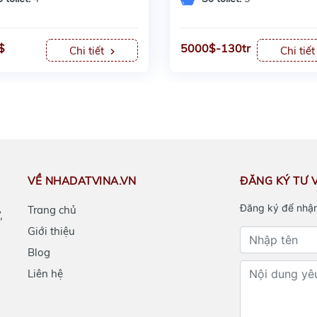
$
5000$-130tr
Chi tiết
Chi tiế
VỀ NHADATVINA.VN
ĐĂNG KÝ TƯ 
Đăng ký để nhận
Trang chủ
,
Giới thiệu
Blog
Liên hệ