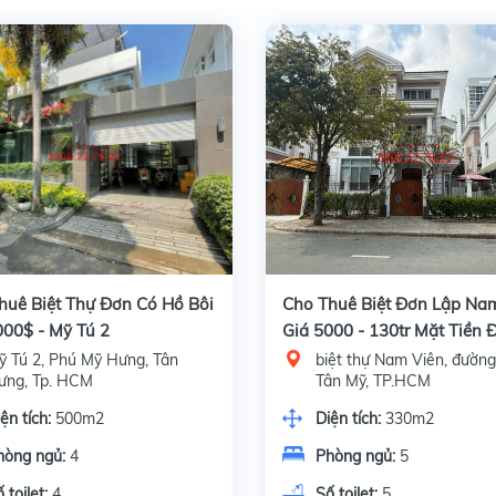
huê Biệt Thự Đơn Có Hồ Bôi
Cho Thuê Biệt Đơn Lập Na
000$ - Mỹ Tú 2
Giá 5000 - 130tr Mặt Tiền
17
ỹ Tú 2, Phú Mỹ Hưng, Tân
biệt thự Nam Viên, đường
ưng, Tp. HCM
Tân Mỹ, TP.HCM
ện tích:
500m2
Diện tích:
330m2
hòng ngủ:
4
Phòng ngủ:
5
 toilet:
4
Số toilet:
5