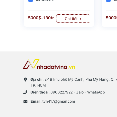
5000$-130tr
5000
t
Chi tiết
Địa chỉ:
2-1B khu phố Mỹ Cảnh, Phú Mỹ Hưng, Q. 7
TP. HCM
Điện thoại:
0906227922 - Zalo - WhatsApp
Email:
tvn417@gmail.com