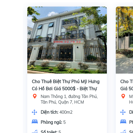
 Hưng
Cho Thuê Biệt Thự Phú Mỹ Hưng
Cho T
00$
Có Hồ Bơi Giá 5000$ - Biệt Thự
Giá 5
Đơn Lâp - Nhà Đẹp
hú Mỹ
Nam Thông 1, đường Tân Phú,
M
Tân Phú, Quận 7, HCM
H
Diện tích:
400m2
Di
Phòng ngủ:
5
P
Số toilet:
5
Số