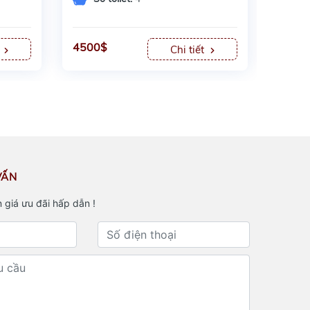
4500$
65tr/
t
Chi tiết
VẤN
 giá ưu đãi hấp dẫn !