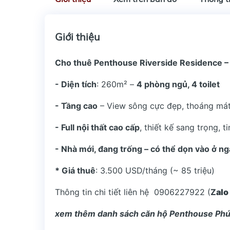
Giới thiệu
Cho thuê Penthouse Riverside Residence 
- Diện tích
: 260m² –
4 phòng ngủ, 4 toilet
- Tầng cao
– View sông cực đẹp, thoáng má
- Full nội thất cao cấp
, thiết kế sang trọng, t
- Nhà mới, đang trống – có thể dọn vào ở n
* Giá thuê
: 3.500 USD/tháng (~ 85 triệu)
Thông tin chi tiết liên hệ 0906227922 (
Z
alo
xem thêm danh sách căn hộ Penthouse Ph