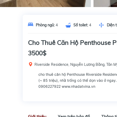
Phòng ngủ:
4
Số toilet:
4
Diện t
Cho Thuê Căn Hộ Penthouse P
3500$
Riverside Residence, Nguyễn Lương Bằng, Tân 
cho thuê căn hộ Penthouse Riverside Residenc
(~ 85 triệu), nhầ trống có thể dọn vào ở ngay.
0906227922 www.nhadatvina.vn
Giới thiệu
Xem trên bản đồ
Thông t