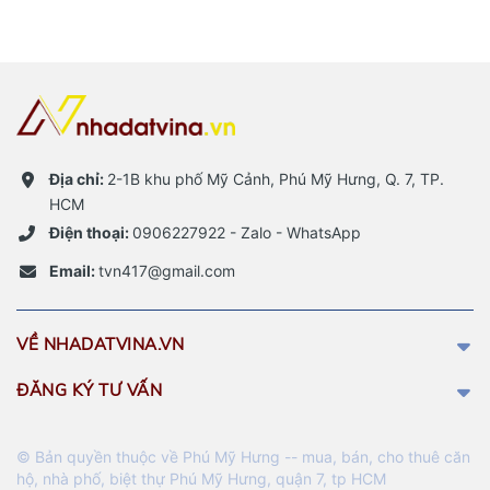
Địa chỉ:
2-1B khu phố Mỹ Cảnh, Phú Mỹ Hưng, Q. 7, TP.
HCM
Điện thoại:
0906227922 - Zalo - WhatsApp
Email:
tvn417@gmail.com
VỀ NHADATVINA.VN
ĐĂNG KÝ TƯ VẤN
© Bản quyền thuộc về Phú Mỹ Hưng -- mua, bán, cho thuê căn
hộ, nhà phố, biệt thự Phú Mỹ Hưng, quận 7, tp HCM